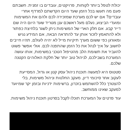
יכולת לטפל ביותר לקוחות, פרויקטים, עובדים בו זמנית. חשבתם
פעם מה תעשו בכל הזמן שעד היום הקדשתם למרדף אחרי
עובדים? אם יש לכם מערכת שמזכירה לכם ולהם את המשימות
ומועדי הביצוע, נעלם מעל ראשכם ענן מטריד שעד היום היה שם
דייר קבע. אם חלק הארי של המשימות ניתן לשגר בלחיצת כפתור
ולא להתאמץ לזכור אותן עד להתראה הבאה, אם המידע נגיש
ומאורגן כפי ששום מערך תיקיות מייל לא יהיה לעולם, תהיו חייבים
לחשוב על איך לנהל את כל הזמן שהתפנה לכם. אולי אפשר פשוט
להעביר את תשומת הלב מהטיפול הטכני במשימות, אותו עושה
המערכת בשבילכם, לניהול טוב יותר של חלקת האלוהים הקטנה
שלכם.
סטטוס היא למעשה תוכנת ניהול עסק קטן או גדול, המסייעת
לעקוב אחר סיכומי דיון, מעקב החלטות וניהול משימות, בלי
להצטרך כלל להשתמש בזכרון, ברשימות ידניות ובזמן יקר שמיועד
למעקב שאינו ממוחשב.
עוד פרטים על המערכת תוכלו לקבל בסרטון תוכנת ניהול משימות.