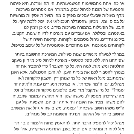
ארוכה. אחת מהמשימות המשמעותיות, הייתה ועודנה, היא פיתוח
והטמעה של תוכנה לניהול עסק. בתמורה אנו מפתחים מערכות
מדף מעולות שבעלי עסקים מפיקים מהן תועלות עסקיות מוחשיות
על בסיס יומי, ומכיוון שהסנדלר הטכנולוגי אינו יכול ללכת יחף, כל
היבט של הפעילות בתמורה מערכות מידע, ממוכן וזמין לנו
באינטרנט ובסלולר. אנו עובדים עם מערכות לדיווח שעות, תקציב,
בילינג ותזרים, ניהול מסמכים ולקוחות. קריאות השירות של
לקוחותינו ממוכנות ואנו מתוזכרים אוטומטית על כל עיכוב בטיפול.
במהלך למעלה מעשרים שנות פעילות, המערכת החשובה ביותר
שפיתחנו היא ללא ספק סטטוס - מערכת לניהול סיכומי דיון מעקב
החלטות ומשימות. למה היא כל כך חשובה? כדי להסביר את זה,
נצטרך להסביר לכם את בעיית הענן. לא הענן הטכנולוגי, אלא הענן
שמסתובב מעל ראשו של כל מי שנותן דין וחשבון ללקוחות ו/או
מנהלים. ענן ה"מה שכחתי", או בגרסת הנעורים עננת ה"איפה זה
עומד?". כל מי שמקבל מדי פעם טלפונים מלקוחות ומנהלים וכל
מה שהזיכרון מספק לו, מעשה שטן, היא תחושה עמומה שהבטיח
להם משהו, מכיר את העננה וחי איתה יום יום. השפעתו של ענן
ה"יש משהו חשוב ששכחתי" עצומה, משום שהוא גוזל את המשאב
החשוב ביותר של הארגון: אנרגיה ותשומת לב של מנהלים.
מנהל יכול להספיק הרבה יותר, להתאמץ פחות ולעמוד טוב יותר
מול לקוחות ומנהלים אם יטפל בענן. התרומה העיקרית, אולי של