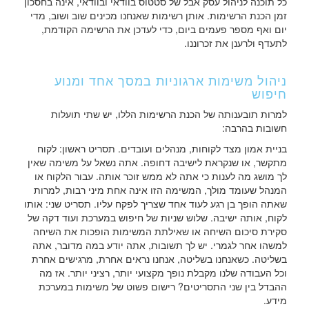
כל תוכנה לניהול עסק אבל של סטטוס בוודאי ובוודאי, אינה בחסכון
זמן הכנת הרשימות. אותן רשימות שאנחנו מכינים שוב ושוב, מדי
יום ואף מספר פעמים ביום, כדי לעדכן את הרשימה הקודמת,
לתעדף ולרענן את זכרוננו.
ניהול משימות ארגוניות במסך אחד ומנוע
חיפוש
למרות תובענותה של הכנת הרשימות הללו, יש שתי תועלות
חשובות בהרבה:
בניית אמון מצד לקוחות, מנהלים ועובדים. תסריט ראשון: לקוח
מתקשר, או שנקראת לישיבה דחופה. אתה נשאל על משימה שאין
לך מושג מה לענות כי אתה לא ממש זוכר אותה. עבור הלקוח או
המנהל שעומד מולך, המשימה הזו אינה אחת מיני רבות, למרות
שאתה הופך בן רגע לעוד אחד שצריך לפקח עליו. תסריט שני: אותו
לקוח, אותה ישיבה. שלוש שניות של חיפוש במערכת ועוד דקה של
סקירת סיכום השיחה או שאילתת המשימות הופכות את השיחה
למשהו אחר לגמרי. יש לך תשובות, אתה יודע במה מדובר, אתה
בשליטה. כשאנחנו בשליטה, אנחנו נראים אחרת, מרגישים אחרת
וכל העבודה שלנו מקבלת נופך מקצועי יותר, רציני יותר. אז מה
ההבדל בין שני התסריטים? רישום פשוט של משימות במערכת
מידע.