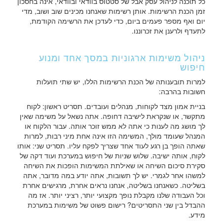
כל תוכנה לניהול עסק אבל של סטטוס בוודאי ובוודאי, אינה בחסכון
זמן הכנת הרשימות. אותן רשימות שאנחנו מכינים שוב ושוב, מדי
יום ואף מספר פעמים ביום, כדי לעדכן את הרשימה הקודמת,
לתעדף ולרענן את זכרוננו.
ניהול משימות ארגוניות במסך אחד ומנוע
חיפוש
למרות תובענותה של הכנת הרשימות הללו, יש שתי תועלות
חשובות בהרבה:
בניית אמון מצד לקוחות, מנהלים ועובדים. תסריט ראשון: לקוח
מתקשר, או שנקראת לישיבה דחופה. אתה נשאל על משימה שאין
לך מושג מה לענות כי אתה לא ממש זוכר אותה. עבור הלקוח או
המנהל שעומד מולך, המשימה הזו אינה אחת מיני רבות, למרות
שאתה הופך בן רגע לעוד אחד שצריך לפקח עליו. תסריט שני: אותו
לקוח, אותה ישיבה. שלוש שניות של חיפוש במערכת ועוד דקה של
סקירת סיכום השיחה או שאילתת המשימות הופכות את השיחה
למשהו אחר לגמרי. יש לך תשובות, אתה יודע במה מדובר, אתה
בשליטה. כשאנחנו בשליטה, אנחנו נראים אחרת, מרגישים אחרת
וכל העבודה שלנו מקבלת נופך מקצועי יותר, רציני יותר. אז מה
ההבדל בין שני התסריטים? רישום פשוט של משימות במערכת
מידע.