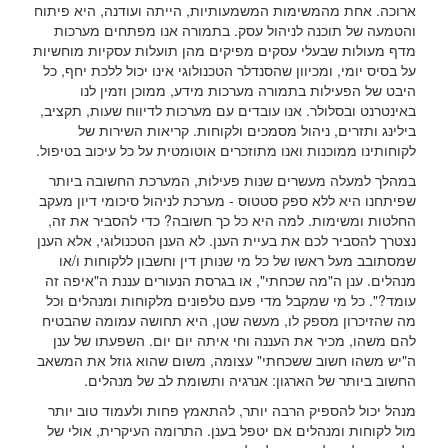
ארוכה. אחת מהמשימות המשמעותיות, הייתה ועודנה, היא פיתוח
והטמעה של תוכנה לניהול עסק. בתמורה אנו מפתחים מערכות
מדף מעולות שבעלי עסקים מפיקים מהן תועלות עסקיות מוחשיות
על בסיס יומי, ומכיוון שהסנדלר הטכנולוגי אינו יכול ללכת יחף, כל
היבט של הפעילות בתמורה מערכות מידע, ממוכן וזמין לנו
באינטרנט ובסלולר. אנו עובדים עם מערכות לדיווח שעות, תקציב,
בילינג ותזרים, ניהול מסמכים ולקוחות. קריאות השירות של
לקוחותינו ממוכנות ואנו מתוזכרים אוטומטית על כל עיכוב בטיפול.
במהלך למעלה מעשרים שנות פעילות, המערכת החשובה ביותר
שפיתחנו היא ללא ספק סטטוס - מערכת לניהול סיכומי דיון מעקב
החלטות ומשימות. למה היא כל כך חשובה? כדי להסביר את זה,
נצטרך להסביר לכם את בעיית הענן. לא הענן הטכנולוגי, אלא הענן
שמסתובב מעל ראשו של כל מי שנותן דין וחשבון ללקוחות ו/או
מנהלים. ענן ה"מה שכחתי", או בגרסת הנעורים עננת ה"איפה זה
עומד?". כל מי שמקבל מדי פעם טלפונים מלקוחות ומנהלים וכל
מה שהזיכרון מספק לו, מעשה שטן, היא תחושה עמומה שהבטיח
להם משהו, מכיר את העננה וחי איתה יום יום. השפעתו של ענן
ה"יש משהו חשוב ששכחתי" עצומה, משום שהוא גוזל את המשאב
החשוב ביותר של הארגון: אנרגיה ותשומת לב של מנהלים.
מנהל יכול להספיק הרבה יותר, להתאמץ פחות ולעמוד טוב יותר
מול לקוחות ומנהלים אם יטפל בענן. התרומה העיקרית, אולי של