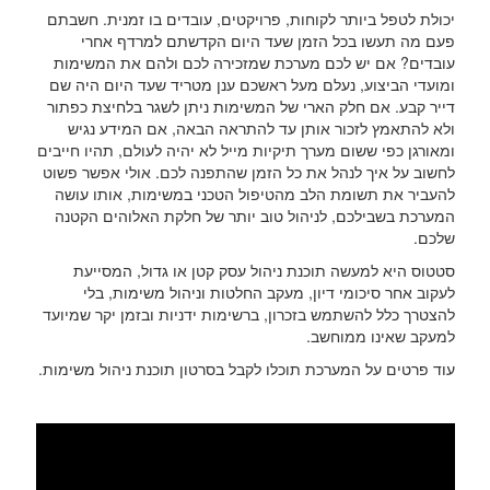
יכולת לטפל ביותר לקוחות, פרויקטים, עובדים בו זמנית. חשבתם
פעם מה תעשו בכל הזמן שעד היום הקדשתם למרדף אחרי
עובדים? אם יש לכם מערכת שמזכירה לכם ולהם את המשימות
ומועדי הביצוע, נעלם מעל ראשכם ענן מטריד שעד היום היה שם
דייר קבע. אם חלק הארי של המשימות ניתן לשגר בלחיצת כפתור
ולא להתאמץ לזכור אותן עד להתראה הבאה, אם המידע נגיש
ומאורגן כפי ששום מערך תיקיות מייל לא יהיה לעולם, תהיו חייבים
לחשוב על איך לנהל את כל הזמן שהתפנה לכם. אולי אפשר פשוט
להעביר את תשומת הלב מהטיפול הטכני במשימות, אותו עושה
המערכת בשבילכם, לניהול טוב יותר של חלקת האלוהים הקטנה
שלכם.
סטטוס היא למעשה תוכנת ניהול עסק קטן או גדול, המסייעת
לעקוב אחר סיכומי דיון, מעקב החלטות וניהול משימות, בלי
להצטרך כלל להשתמש בזכרון, ברשימות ידניות ובזמן יקר שמיועד
למעקב שאינו ממוחשב.
עוד פרטים על המערכת תוכלו לקבל בסרטון תוכנת ניהול משימות.